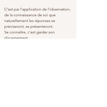
C'est par l'application de l'observation, 
de la connaissance de soi que 
naturellement les réponses se 
préciseront, se présenteront. 
Se connaître, c'est garder son 
discernement. 
Bien que de nombreuses personnes 
soient de très bons conseils, elles ne 
peuvent pas vous soulager de ce qui 
doit être traversé pour faire de votre 
maître intérieur votre premier conseiller.
Jade Rosenbaum🌹