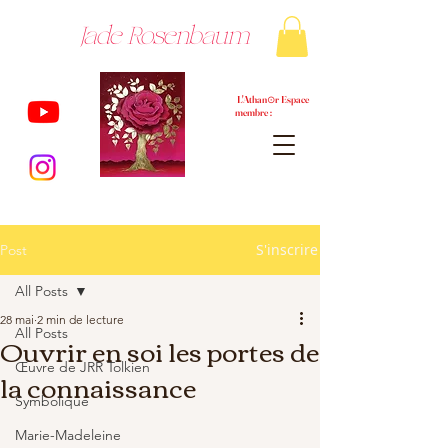
Jade Rosenbaum
L'Athan⊙r Espace
membre :
S'inscrire
Post
All Posts
28 mai
2 min de lecture
All Posts
Ouvrir en soi les portes de
Œuvre de JRR Tolkien
la connaissance
Symbolique
Marie-Madeleine