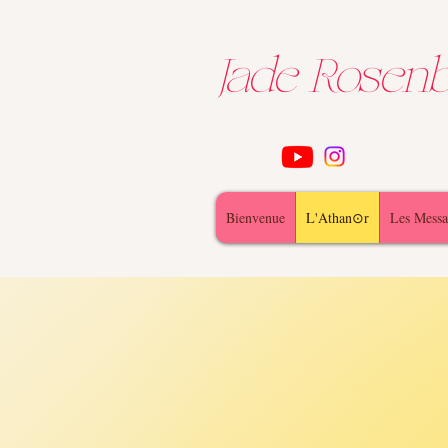
Jade Rose
Bienvenue
L'Athan⊙r
Les Messa