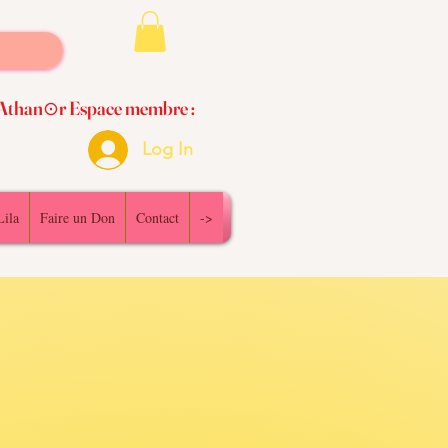
Athan⊙r Espace membre :
Log In
Lila
Faire un Don
Contact
->