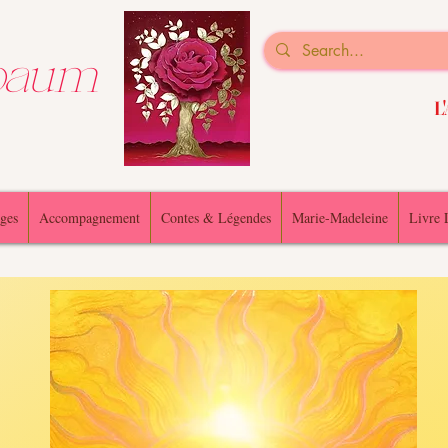
nbaum
L'
ges
Accompagnement
Contes & Légendes
Marie-Madeleine
Livre 