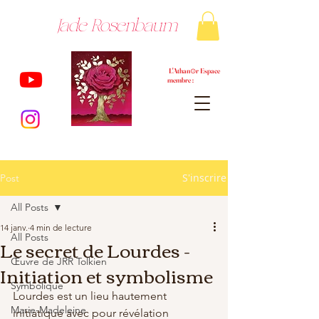
Jade Rosenbaum
L'Athan⊙r Espace
membre :
S'inscrire
Post
All Posts
14 janv.
4 min de lecture
All Posts
Le secret de Lourdes -
Œuvre de JRR Tolkien
Initiation et symbolisme
Symbolique
Lourdes est un lieu hautement 
Marie-Madeleine
initiatique avec pour révélation 