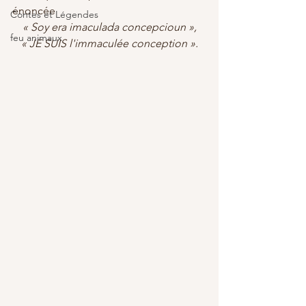
énoncée 
Contes et Légendes
« Soy era imaculada concepcioun »,
feu animaux
« JE SUIS l'immaculée conception ».