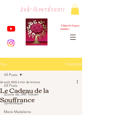
Jade Rosenbaum
L'Athan⊙r Espace
membre :
S'inscrire
Post
All Posts
26 août 2025
2 min de lecture
All Posts
Le Cadeau de la
Œuvre de JRR Tolkien
Souffrance
Symbolique
Marie-Madeleine