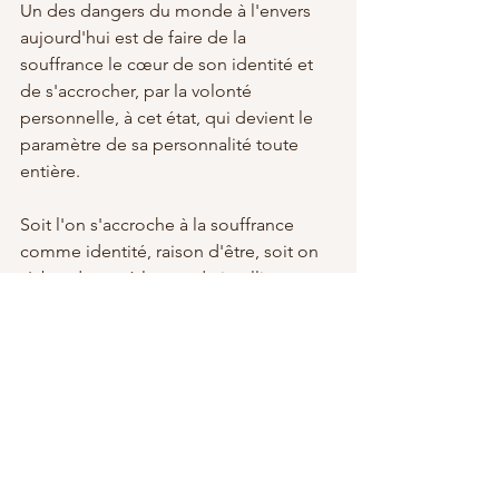
Un des dangers du monde à l'envers 
aujourd'hui est de faire de la 
souffrance le cœur de son identité et 
de s'accrocher, par la volonté 
personnelle, à cet état, qui devient le 
paramètre de sa personnalité toute 
entière.
Soit l'on s'accroche à la souffrance 
comme identité, raison d'être, soit on 
s'abandonne à la grande intelligence 
supérieure pour porter celle-ci et ainsi 
laisser œuvrer le souffle divin en nous, 
afin de révéler la présence de ce qui 
EST au-delà de toute identité.
Jade Rosenbaum 🌹
Vidéo sur : 