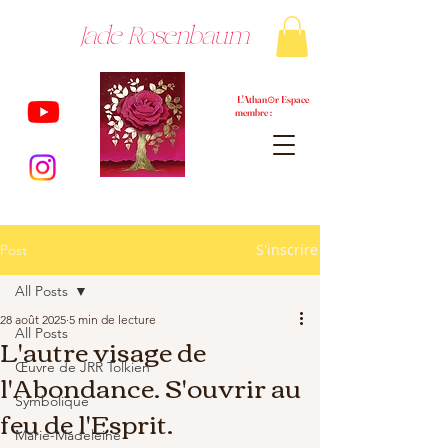
Jade Rosenbaum
L'Athan⊙r Espace
membre :
S'inscrire
Post
All Posts
28 août 2025
5 min de lecture
All Posts
L'autre visage de
Œuvre de JRR Tolkien
l'Abondance. S'ouvrir au
Symbolique
feu de l'Esprit.
Marie-Madeleine