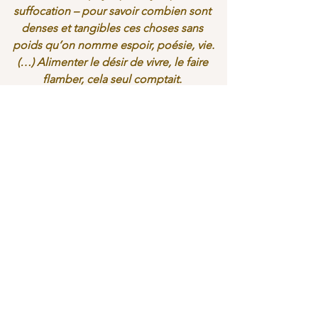
suffocation – pour savoir combien sont 
denses et tangibles ces choses sans 
poids qu’on nomme espoir, poésie, vie.
(…) Alimenter le désir de vivre, le faire 
flamber, cela seul comptait. 
Car c’était lui que la déportation 
menaçait de mort. Il fallait se rappeler 
sans cesse que c’est toujours l’âme qui 
meurt la première – même si son 
départ ne s’aperçoit pas – et qu’elle 
entraîne toujours le corps dans sa 
chute. 
C’était l’âme qu’il fallait nourrir en 
priorité.
La morale était impuissante.(…)
Seule la religion nourrissait. Et tout 
près d’elle, la sensation de la chaleur 