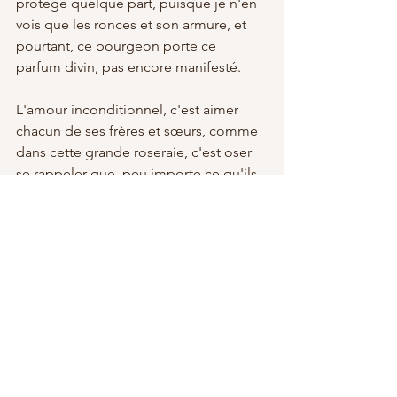
protège quelque part, puisque je n'en 
vois que les ronces et son armure, et 
pourtant, ce bourgeon porte ce 
parfum divin, pas encore manifesté.
L'amour inconditionnel, c'est aimer 
chacun de ses frères et sœurs, comme 
dans cette grande roseraie, c'est oser 
se rappeler que, peu importe ce qu'ils 
nous montrent d'eux, ils sont cette 
semence divine, là pour révéler le 
potentiel divin qu'ils portent en eux. 
Chacun à un moment est amené à 
passer par cet état inconscient; d'être 
au potentiel non manifesté, en devenir, 
et bien là, au cœur de soi, même 
aveugle à cette vérité, nous sommes et 
serons tous appelés, tôt ou tard, à 
fleurir.