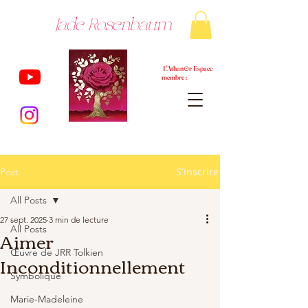
Jade Rosenbaum
L'Athan⊙r Espace
membre :
S'inscrire
Post
All Posts
27 sept. 2025
3 min de lecture
All Posts
Aimer
Œuvre de JRR Tolkien
Inconditionnellement
Symbolique
Marie-Madeleine