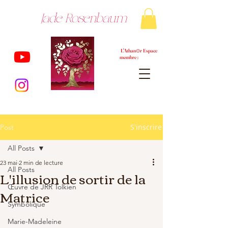
Jade Rosenbaum
L'Athan⊙r Espace
membre :
S'inscrire
Post
All Posts
23 mai
2 min de lecture
All Posts
L'illusion de sortir de la
Œuvre de JRR Tolkien
Matrice
Symbolique
Marie-Madeleine