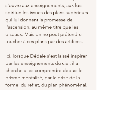
s'ouvre aux enseignements, aux lois 
spirituelles issues des plans supérieurs 
qui lui donnent la promesse de 
l'ascension, au même titre que les 
oiseaux. Mais on ne peut prétendre 
toucher à ces plans par des artifices. 
Ici, lorsque Dédale s'est laissé inspirer 
par les enseignements du ciel, il a 
cherché à les comprendre depuis le 
prisme mentalisé, par la prise de la 
forme, du reflet, du plan phénoménal. 
Les oiseaux étaient à contempler en 
dedans pour s'harmoniser à leurs 
qualités, à leurs vertus afin de 
transmuter l'état de conscience. 
Là, il a plutôt cherché à mimer, à 
reproduire la forme, afin de performer 