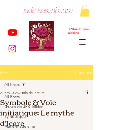
Jade Rosenbaum
L'Athan⊙r Espace
membre :
S'inscrire
Post
All Posts
21 nov. 2025
6 min de lecture
All Posts
Symbole & Voie
Œuvre de JRR Tolkien
initiatique: Le mythe
Symbolique
d'Icare
Marie-Madeleine