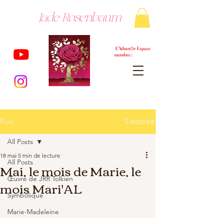
Jade Rosenbaum
L'Athan⊙r Espace
membre :
S'inscrire
Post
All Posts
18 mai
5 min de lecture
All Posts
Mai, le mois de Marie, le
Œuvre de JRR Tolkien
mois Mari'AL
Symbolique
Marie-Madeleine