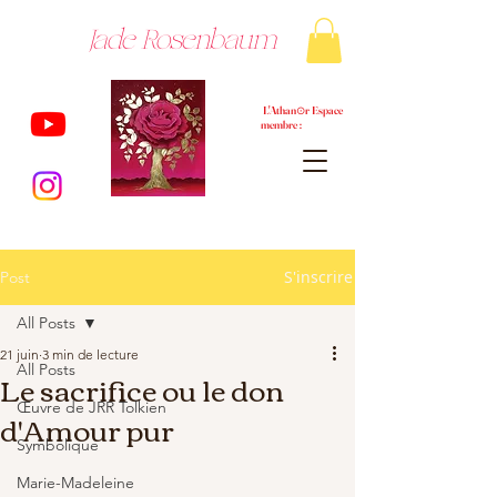
Jade Rosenbaum
L'Athan⊙r Espace
membre :
S'inscrire
Post
All Posts
21 juin
3 min de lecture
All Posts
Le sacrifice ou le don
Œuvre de JRR Tolkien
d'Amour pur
Symbolique
Marie-Madeleine