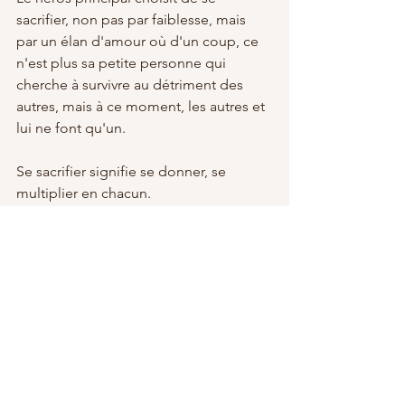
sacrifier, non pas par faiblesse, mais 
par un élan d'amour où d'un coup, ce 
n'est plus sa petite personne qui 
cherche à survivre au détriment des 
autres, mais à ce moment, les autres et 
lui ne font qu'un. 
Se sacrifier signifie se donner, se 
multiplier en chacun.
Cela ressemble à une annulation, mais 
c'est en vérité une multiplication de 
l'Amour.
Soutenir notre humanité dans son 
évolution en Dieu, c'est se reconnecter 
avec le germe de ce qui fait de nous 
des Humains reliant le ciel et la terre ; 