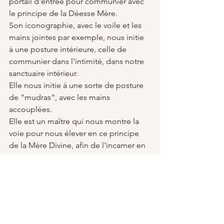
portail d'entrée pour communier avec 
le principe de la Déesse Mère.
Son iconographie, avec le voile et les 
mains jointes par exemple, nous initie 
à une posture intérieure, celle de 
communier dans l'intimité, dans notre 
sanctuaire intérieur. 
Elle nous initie à une sorte de posture 
de "mudras", avec les mains 
accouplées.
Elle est un maître qui nous montre la 
voie pour nous élever en ce principe 
de la Mère Divine, afin de l'incarner en 
notre chair, ici sur Terre.
Les iconographies, au sens large, sont 
des postures à la fois physiques et 
psychique à intégrer en soi pour 
s'imprégner des enseignements, afin 