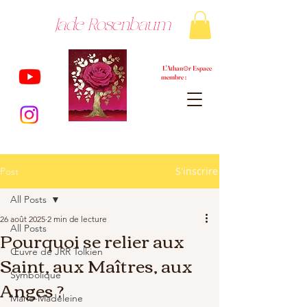
Jade Rosenbaum
L'Athan⊙r Espace
membre :
S'inscrire
Post
All Posts
26 août 2025
2 min de lecture
All Posts
Pourquoi se relier aux
Œuvre de JRR Tolkien
Saint, aux Maîtres, aux
Symbolique
Anges ?
Marie-Madeleine