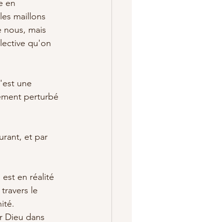
e en 
es maillons 
 nous, mais 
lective qu'on 
'est une 
vement perturbé 
rant, et par 
est en réalité 
travers le 
ité. 
r Dieu dans 