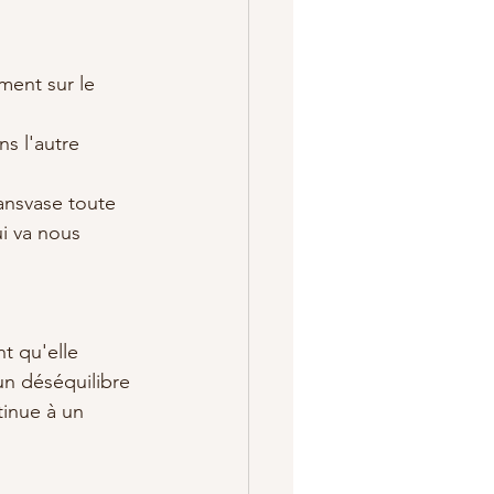
ment sur le 
s l'autre 
ransvase toute 
i va nous 
t qu'elle 
un déséquilibre 
tinue à un 