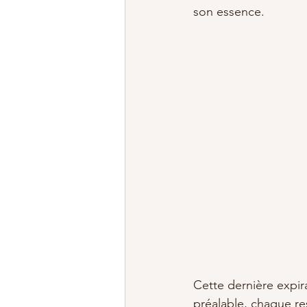
son essence. 
Cette dernière expira
préalable, chaque re