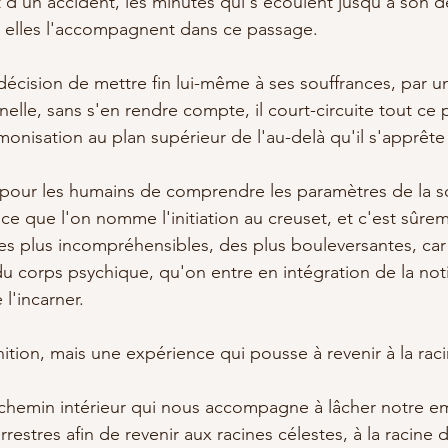
 d'un accident, les minutes qui s'écoulent jusqu'à son de
ar elles l'accompagnent dans ce passage. 
 décision de mettre fin lui-même à ses souffrances, par u
elle, sans s'en rendre compte, il court-circuite tout ce
monisation au plan supérieur de l'au-delà qu'il s'apprête 
le pour les humains de comprendre les paramètres de la s
ce que l'on nomme l'initiation au creuset, et c'est sûre
s plus incompréhensibles, des plus bouleversantes, car 
u corps psychique, qu'on entre en intégration de la not
 l'incarner. 
ition, mais une expérience qui pousse à revenir à la raci
chemin intérieur qui nous accompagne à lâcher notre em
rrestres afin de revenir aux racines célestes, à la racine 