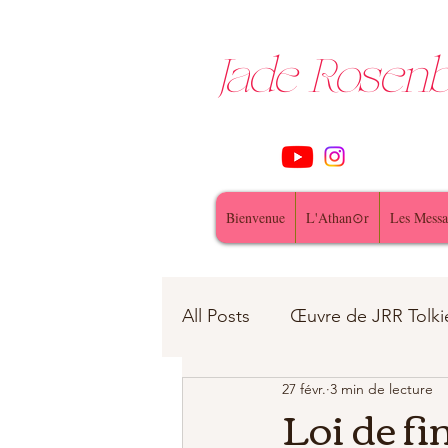
Jade Rose
Bienvenue
L'Athan⊙r
Les Messa
All Posts
Œuvre de JRR Tolki
27 févr.
3 min de lecture
Contes et Légendes
fe
Loi de fi