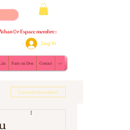
Athan⊙r Espace membre :
Log In
Lila
Faire un Don
Contact
->
Connexion/Inscription
du