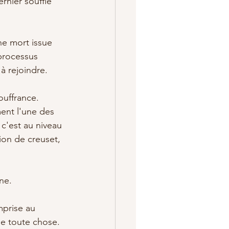
rnier souffle 
ne mort issue 
 processus 
à rejoindre. 
ouffrance. 
ment l'une des 
c'est au niveau 
ion de creuset, 
ne. 
prise au 
de toute chose. 