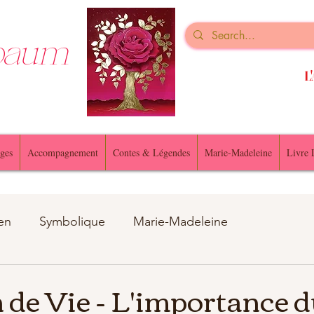
nbaum
L'
ges
Accompagnement
Contes & Légendes
Marie-Madeleine
Livre 
en
Symbolique
Marie-Madeleine
u animaux
n de Vie - L'importance 