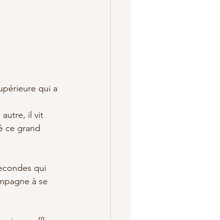
upérieure qui a 
utre, il vit 
né ce grand 
secondes qui 
compagne à se 