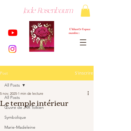
Jade Rosenbaum
L'Athan⊙r Espace
membre :
S'inscrire
Post
All Posts
5 nov. 2025
1 min de lecture
All Posts
Le temple intérieur
Œuvre de JRR Tolkien
Symbolique
Marie-Madeleine