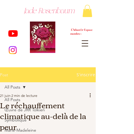
Jade Rosenbaum
L'Athan⊙r Espace
membre :
S'inscrire
Post
All Posts
21 juin
2 min de lecture
All Posts
Le réchauffement
Œuvre de JRR Tolkien
climatique au-delà de la
Symbolique
peur
Marie-Madeleine