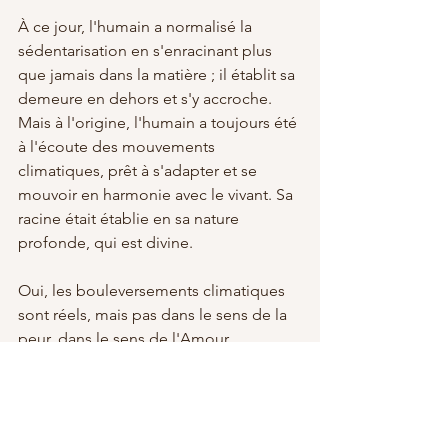
À ce jour, l'humain a normalisé la 
sédentarisation en s'enracinant plus 
que jamais dans la matière ; il établit sa 
demeure en dehors et s'y accroche. 
Mais à l'origine, l'humain a toujours été 
à l'écoute des mouvements 
climatiques, prêt à s'adapter et se 
mouvoir en harmonie avec le vivant. Sa 
racine était établie en sa nature 
profonde, qui est divine.
Oui, les bouleversements climatiques 
sont réels, mais pas dans le sens de la 
peur, dans le sens de l'Amour. 
C'est en se fondant, en tant que 
présence unifiée, à l'ensemble de 
l'écosystème d'un point de vue 