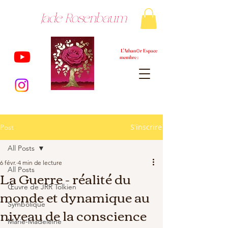
Jade Rosenbaum
L'Athan⊙r Espace
membre :
S'inscrire
Post
All Posts
6 févr.
4 min de lecture
All Posts
La Guerre - réalité du
Œuvre de JRR Tolkien
monde et dynamique au
Symbolique
niveau de la conscience
Marie-Madeleine