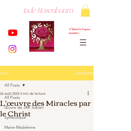
Jade Rosenbaum
L'Athan⊙r Espace
membre :
S'inscrire
Post
All Posts
26 août 2025
3 min de lecture
All Posts
L'œuvre des Miracles par
Œuvre de JRR Tolkien
le Christ
Symbolique
Marie-Madeleine