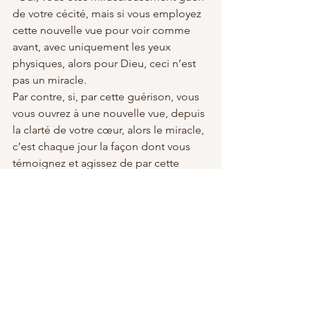
de votre cécité, mais si vous employez 
cette nouvelle vue pour voir comme 
avant, avec uniquement les yeux 
physiques, alors pour Dieu, ceci n’est 
pas un miracle. 
Par contre, si, par cette guérison, vous 
vous ouvrez à une nouvelle vue, depuis 
la clarté de votre cœur, alors le miracle, 
c’est chaque jour la façon dont vous 
témoignez et agissez de par cette 
guérison."
Il y a bien plus de miracles dans le 
développement de votre patience, 
douceur, compassion, tolérance, 
persévérance face à l’épreuve, face aux 
paramètres qui semblent contraignants 
mais qui sont, en réalité, initiateurs.