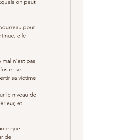
xquels on peut 
 bourreau pour 
tinue, elle 
 mal n'est pas 
fus et se 
rtir sa victime 
ur le niveau de 
rieur, et 
arce que 
ur de 