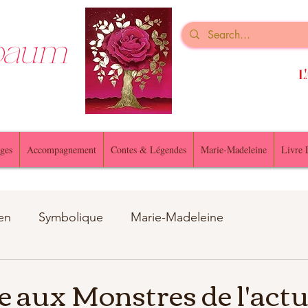
nbaum
L'
ges
Accompagnement
Contes & Légendes
Marie-Madeleine
Livre 
en
Symbolique
Marie-Madeleine
u animaux
e aux Monstres de l'actu