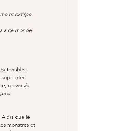
ême et extirpe 
ns à ce monde 
nsoutenables 
à supporter 
ce, renversée 
çons.
 Alors que le 
 les monstres et 