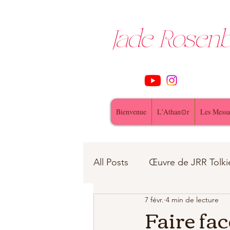
Jade Rose
Bienvenue
L'Athan⊙r
Les Messa
All Posts
Œuvre de JRR Tolki
7 févr.
4 min de lecture
Contes et Légendes
fe
Faire fac