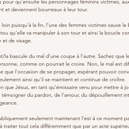
 pour qu'ensuite les personnages féminins victimes, au
ent et deviennent bourreaux à leur tour. 
 loin puisqu'à la fin, l'une des femmes victimes sauve le
utou qu'elle va manipuler à son tour et ainsi la boucle con
 et de visage.
t/la bascule du mal d'une coupe à l'autre. Sachez que le
sonne, comme on pourrait le croire. Non, le mal est dif
he que l'occasion de se propager, espérant pouvoir conve
ulement ainsi qu'il se maintient et continue de croître.
en que Jésus, en tant qu'émissaire venu pour mettre à jo
 témoigner du pardon, de l'amour, du dépouillement inté
ngeance.
ubliquement seulement maintenant l'est à ce moment p
à traiter tout cela différemment que par un acte supérie