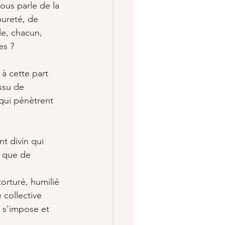
ous parle de la 
pureté, de 
le, chacun, 
es ?
 à cette part 
ssu de 
 qui pénètrent 
t divin qui 
t que de 
torturé, humilié 
 collective 
 s'impose et 