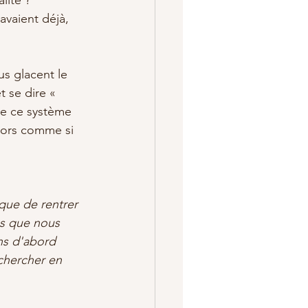
avaient déjà, 
us glacent le 
 se dire « 
e ce système 
hors comme si 
 que de rentrer 
us que nous 
ns d'abord 
chercher en 