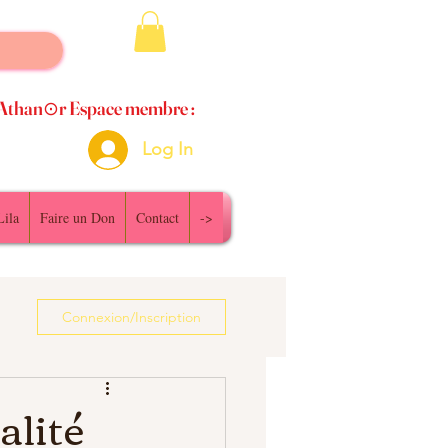
Athan⊙r Espace membre :
Log In
Lila
Faire un Don
Contact
->
Connexion/Inscription
alité