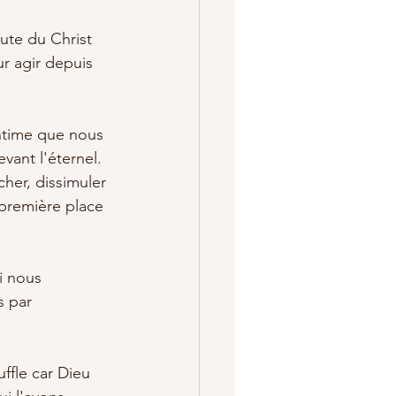
ute du Christ 
r agir depuis 
intime que nous 
vant l'éternel.
her, dissimuler 
 première place 
i nous 
s par 
ffle car Dieu 