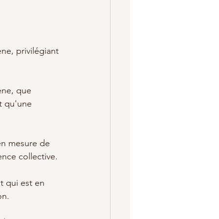
e, privilégiant 
ène, que 
t qu'une 
en mesure de 
nce collective. 
t qui est en 
on.