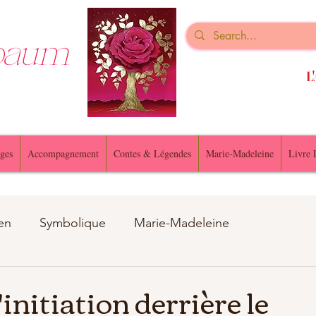
nbaum
L'
ges
Accompagnement
Contes & Légendes
Marie-Madeleine
Livre 
en
Symbolique
Marie-Madeleine
u animaux
'initiation derrière le