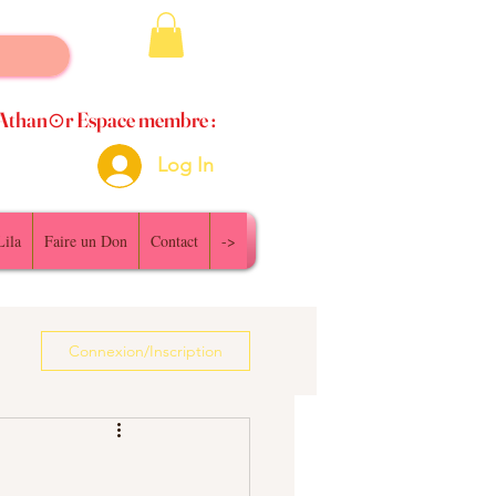
Athan⊙r Espace membre :
Log In
Lila
Faire un Don
Contact
->
Connexion/Inscription