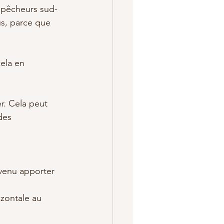
s pêcheurs sud-
us, parce que 
ela en 
r. Cela peut 
des 
 venu apporter 
izontale au 