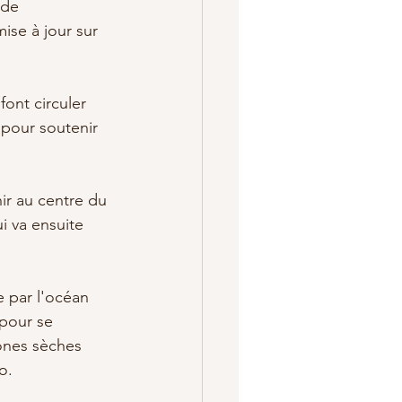
 de 
ise à jour sur 
ont circuler 
 pour soutenir 
ir au centre du 
i va ensuite 
par l'océan 
pour se 
zones sèches 
o.