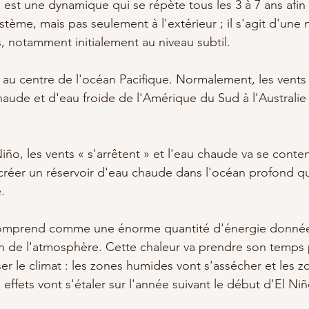
est une dynamique qui se répète tous les 3 à 7 ans afin
tème, mais pas seulement à l'extérieur ; il s'agit d'une m
, notamment initialement au niveau subtil.
 au centre de l'océan Pacifique. Normalement, les vents f
haude et d'eau froide de l'Amérique du Sud à l'Australie
 
ño, les vents « s'arrêtent » et l'eau chaude va se conten
 créer un réservoir d'eau chaude dans l'océan profond qu
. 
mprend comme une énorme quantité d'énergie donnée 
on de l'atmosphère. Cette chaleur va prendre son temps 
ser le climat : les zones humides vont s'assécher et les 
s effets vont s'étaler sur l'année suivant le début d'El Niñ