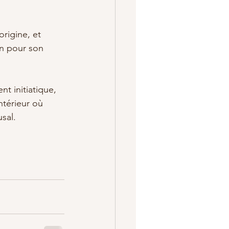
rigine, et 
n pour son 
 initiatique, 
ntérieur où 
sal.