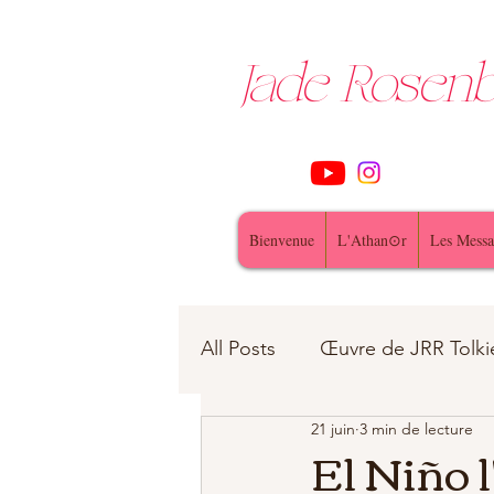
Jade Rose
Bienvenue
L'Athan⊙r
Les Messa
All Posts
Œuvre de JRR Tolki
21 juin
3 min de lecture
Contes et Légendes
fe
El Niño l