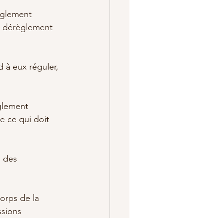
èglement 
me dérèglement 
 à eux réguler, 
glement 
e ce qui doit 
 des 
orps de la 
sions 