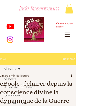
Jade Rosenbaum
L'Athan⊙r Espace
membre :
S'inscrire
Post
All Posts
2 mars
1 min de lecture
All Posts
eBook - éclairer depuis la
Œuvre de JRR Tolkien
conscience divine la
Symbolique
dynamique de la Guerre
Marie-Madeleine