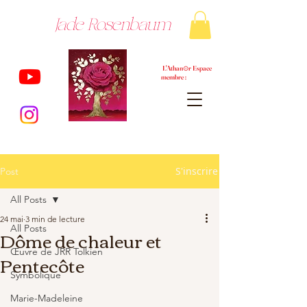
Jade Rosenbaum
L'Athan⊙r Espace
membre :
S'inscrire
Post
All Posts
24 mai
3 min de lecture
All Posts
Dôme de chaleur et
Œuvre de JRR Tolkien
Pentecôte
Symbolique
Marie-Madeleine