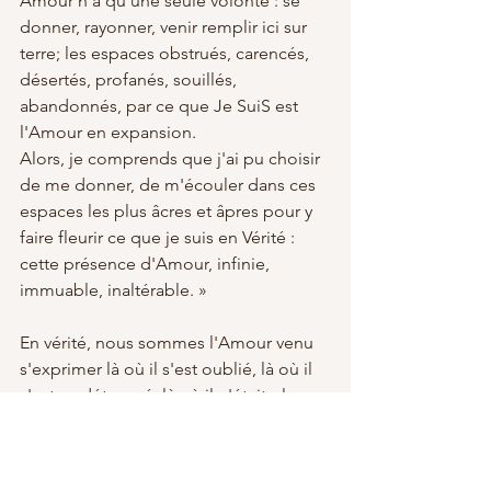
Amour n'a qu'une seule volonté : se 
donner, rayonner, venir remplir ici sur 
terre; les espaces obstrués, carencés, 
désertés, profanés, souillés, 
abandonnés, par ce que Je SuiS est 
l'Amour en expansion. 
Alors, je comprends que j'ai pu choisir 
de me donner, de m'écouler dans ces 
espaces les plus âcres et âpres pour y 
faire fleurir ce que je suis en Vérité : 
cette présence d'Amour, infinie, 
immuable, inaltérable. »
En vérité, nous sommes l'Amour venu 
s'exprimer là où il s'est oublié, là où il 
s'est vu détourné, là où il n'était plus 
qu'un mythe dans un monde 
amnésique.
Nous sommes la mémoire de cette 