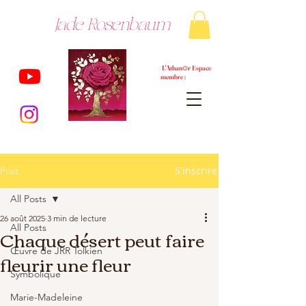
Jade Rosenbaum
L'Athan⊙r Espace
membre :
S'inscrire
Post
All Posts
26 août 2025
3 min de lecture
All Posts
Chaque désert peut faire
Œuvre de JRR Tolkien
fleurir une fleur
Symbolique
Marie-Madeleine