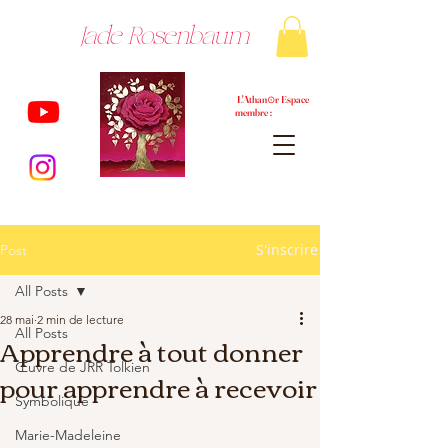
Jade Rosenbaum
L'Athan⊙r Espace
membre :
S'inscrire
Post
All Posts
28 mai
2 min de lecture
All Posts
Apprendre à tout donner
Œuvre de JRR Tolkien
pour apprendre à recevoir
Symbolique
Marie-Madeleine