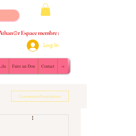
Athan⊙r Espace membre :
Log In
Lila
Faire un Don
Contact
->
Connexion/Inscription