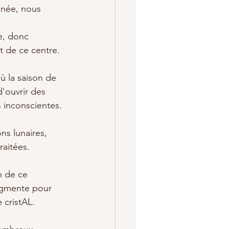
nnée, nous 
e, donc 
t de ce centre.
ù la saison de 
d'ouvrir des 
s inconscientes. 
ns lunaires, 
raitées.
n de ce 
ugmente pour 
 cristAL. 