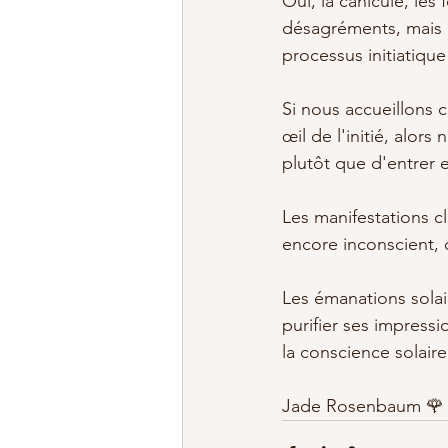
Oui, la canicule, le
désagréments, mais ce
processus initiatique
Si nous accueillons 
œil de l'initié, alo
plutôt que d'entrer e
Les manifestations cl
encore inconscient, 
Les émanations solai
purifier ses impressio
la conscience solaire
Jade Rosenbaum 🌹