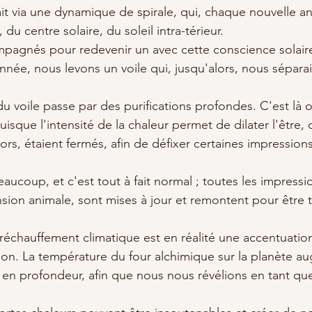
ait via une dynamique de spirale, qui, chaque nouvelle a
du centre solaire, du soleil intra-térieur. 
gnés pour redevenir un avec cette conscience solair
née, nous levons un voile qui, jusqu'alors, nous séparai
u voile passe par des purifications profondes. C'est là o
uisque l'intensité de la chaleur permet de dilater l'être, 
ors, étaient fermés, afin de défixer certaines impression
eaucoup, et c'est tout à fait normal ; toutes les impressio
nsion animale, sont mises à jour et remontent pour être t
échauffement climatique est en réalité une accentuatio
ion. La température du four alchimique sur la planète a
 en profondeur, afin que nous nous révélions en tant que