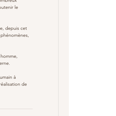
nombreux 
utenir le 
e, depuis cet 
es phénomènes, 
 l'homme, 
erne. 
humain à 
réalisation de 