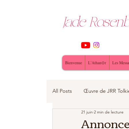
Jade Rose
Bienvenue
L'Athan⊙r
Les Messa
All Posts
Œuvre de JRR Tolki
21 juin
2 min de lecture
Contes et Légendes
fe
Annonce 