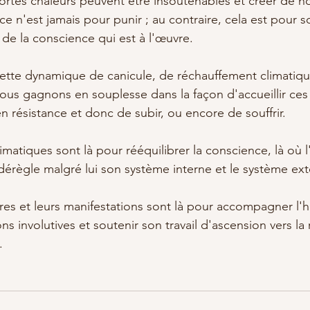
s fortes chaleurs peuvent être insoutenables et créer de 
 n'est jamais pour punir ; au contraire, cela est pour so
 de la conscience qui est à l'œuvre.
cette dynamique de canicule, de réchauffement climatiqu
rs nous gagnons en souplesse dans la façon d'accueillir c
n résistance et donc de subir, ou encore de souffrir. 
imatiques sont là pour rééquilibrer la conscience, là où
dérègle malgré lui son système interne et le système ext
res et leurs manifestations sont là pour accompagner l'
ns involutives et soutenir son travail d'ascension vers la 
.