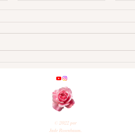
Transition climatique et
Le r
changement d'ère sur Terre
clim
peu
© 2022 par
Jade Rosenbaum.