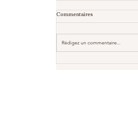
Commentaires
Rédigez un commentaire...
Le France, le monde en Feu
: qu'en est il de la faune et la
flore ?