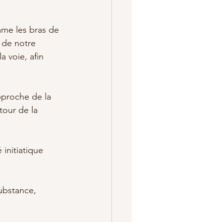
mme les bras de 
 de notre 
 voie, afin 
pproche de la 
our de la 
 initiatique 
ubstance, 