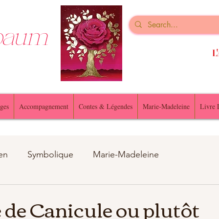
nbaum
L'
ges
Accompagnement
Contes & Légendes
Marie-Madeleine
Livre 
en
Symbolique
Marie-Madeleine
u animaux
de Canicule ou plutôt