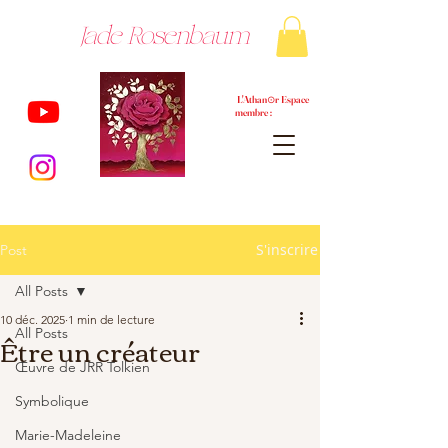
Jade Rosenbaum
L'Athan⊙r Espace
membre :
S'inscrire
Post
All Posts
10 déc. 2025
1 min de lecture
All Posts
Être un créateur
Œuvre de JRR Tolkien
Symbolique
Marie-Madeleine